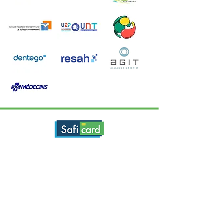
Saficard est un éditeur de solutions liées à l'usage de
la carte Vitale pour les professionnels de santé. Nous
proposons des logiciels de télétransmission de feuilles
de soins électroniques et de gestion de cabinet, des
lecteurs de carte vitale, des lecteurs et bornes de mise
à jour de carte Vitale.
Saficard propose également des services de gestion
des paiements en Tiers Payant pour les médecins, les