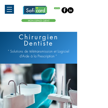
ACTUS
MON ESPACE CLIENT
Chirurgien
Dentiste
" Solutions de télétransmission et Logiciel
d'Aide à la Prescription
"