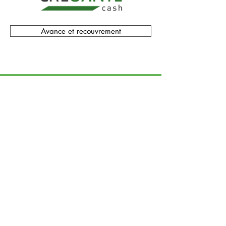
Avance et recouvrement
Saficard est un éditeur de solutions liées à l'usage de
la carte Vitale pour les professionnels de santé. Nous
proposons des logiciels de télétransmission de feuilles
de soins électroniques et de gestion de cabinet, des
lecteurs de carte vitale, des lecteurs et bornes de mise
à jour de carte Vitale.
Saficard propose également des services de gestion
des paiements en Tiers Payant pour les médecins, les
auxiliaires de santé, les dentistes et les pharmaciens.
Espace personnel