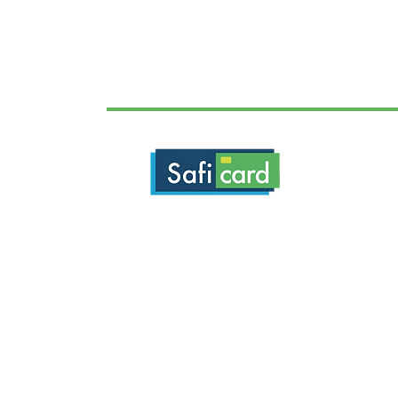
Saficard est un éditeur de solutions liées à l'usage 
Vitale pour les professionnels de santé. Nous pro
logiciels de télétransmission de feuilles de soins él
et de gestion de cabinet, des lecteurs de carte v
lecteurs et bornes de mise à jour de carte Vitale.
Saficard propose également des services de ge
paiements en Tiers Payant pour les médecins, les a
de santé, les dentistes et les pharmaciens.