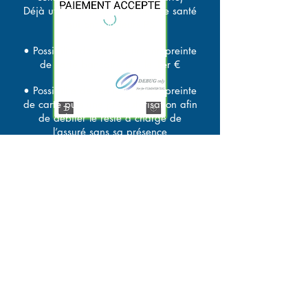
Déjà utilisé dans les maisons de santé
qui ont plusieurs PS
• Possibilité de réaliser une empreinte
de carte bancaire dès le 1er €
• Possibilité de réaliser une empreinte
de carte puis une pré-autorisation afin
de débiter le reste à charge de
l’assuré sans sa présence
• Possibilité d’adresser facilement aux
patients des e-mails pour les prévenir
de la clôture de leurs dossiers.
Notre solution sur le lecteur PAX
A80 est couplée :
> au PORTAIL Monétique Centralisé
(pour en finir avec la Monétique
Autonome