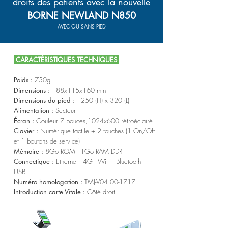
droits des patients avec la nouvelle
BORNE NEWLAND N850
AVEC OU SANS PIED
CARACTÉRISTIQUES TECHNIQUES
Poids :
750g
Dimensions :
188x115x160 mm
Dimensions du pied :
1250 (H) x 320 (L)
Alimentation :
Secteur
Écran :
Couleur 7 pouces,1024x600 rétroéclairé
Clavier :
Numérique tactile + 2 touches (1 On/Off
et 1 boutons de service)
Mémoire :
8Go ROM - 1Go RAM DDR
Connectique :
Ethernet - 4G - WiFi - Bluetooth -
USB
Numéro homologation :
TMJ-V04.00-1717
Introduction carte Vitale :
Côté droit